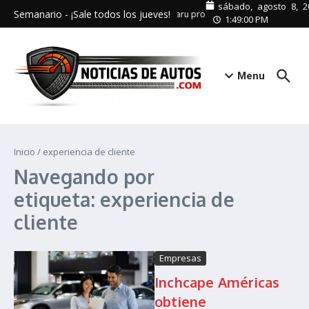
Saltar al contenido
sábado, agosto 8, 2
Semanario - ¡Sale todos los jueves!
Subaru promueve el turismo interno 
1:49:00 PM
Menu
Inicio
/
experiencia de cliente
Navegando por
etiqueta: experiencia de
cliente
Empresas
Inchcape Américas
obtiene