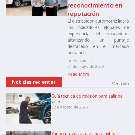
reconocimiento en
reputación
El distribuidor automotriz lideró
los indicadores globales de
experiencia del consumidor,
alcanzando un puntaje
destacado en el mercado
peruano...
prensastmc
21 de mayo de 2026
Read More
Noticias recientes
Ver todo
Guía técnica de revisión para salir de
viaje
6 de agosto de 2026
Yango proyecta rutas para mitigar el