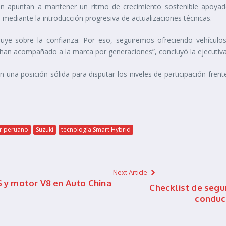
ión apuntan a mantener un ritmo de crecimiento sostenible apoyado
os mediante la introducción progresiva de actualizaciones técnicas.
uye sobre la confianza. Por eso, seguiremos ofreciendo vehículos q
e han acompañado a la marca por generaciones”, concluyó la ejecutiva
en una posición sólida para disputar los niveles de participación fre
r peruano
Suzuki
tecnología Smart Hybrid
Next Article
y motor V8 en Auto China
Checklist de seg
conduc