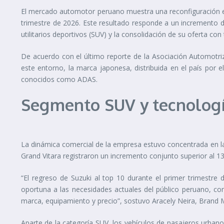
El mercado automotor peruano muestra una reconfiguración en 
trimestre de 2026. Este resultado responde a un incremento
utilitarios deportivos (SUV) y la consolidación de su oferta con 
De acuerdo con el último reporte de la Asociación Automotriz
este entorno, la marca japonesa, distribuida en el país por 
conocidos como ADAS.
Segmento SUV y tecnologí
La dinámica comercial de la empresa estuvo concentrada en la
Grand Vitara registraron un incremento conjunto superior al 13
“El regreso de Suzuki al top 10 durante el primer trimestr
oportuna a las necesidades actuales del público peruano, con
marca, equipamiento y precio”, sostuvo Aracely Neira, Brand 
Aparte de la categoría SUV, los vehículos de pasajeros urban