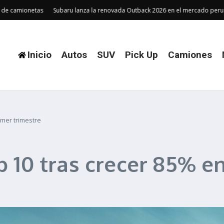
mionetas
Subaru lanza la renovada Outback 2026 en el mercado peruano
Inicio
Autos
SUV
Pick Up
Camiones
imer trimestre
p 10 tras crecer 85% e