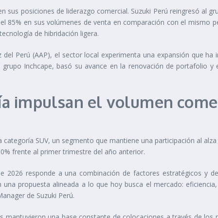
sus posiciones de liderazgo comercial. Suzuki Perú reingresó al gru
 del 85% en sus volúmenes de venta en comparación con el mismo p
tecnología de hibridación ligera.
 del Perú (AAP), el sector local experimenta una expansión que ha i
el grupo Inchcape, basó su avance en la renovación de portafolio y e
a impulsan el volumen comer
 categoría SUV, un segmento que mantiene una participación al alza 
0% frente al primer trimestre del año anterior.
e de 2026 responde a una combinación de factores estratégicos y 
 una propuesta alineada a lo que hoy busca el mercado: eficiencia, 
Manager de Suzuki Perú.
os mantuvieron una base constante de colocaciones a través de los mo