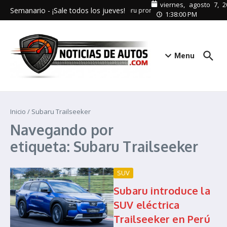
Saltar al contenido
viernes, agosto 7, 2
Semanario - ¡Sale todos los jueves!
Subaru promueve el turismo interno 
1:38:00 PM
Menu
Inicio
/
Subaru Trailseeker
Navegando por
etiqueta: Subaru Trailseeker
SUV
Subaru introduce la
SUV eléctrica
Trailseeker en Perú