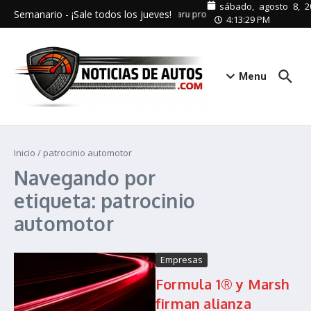
Saltar al contenido
sábado, agosto 8, 2
Semanario - ¡Sale todos los jueves!
Subaru promueve el turismo interno 
4:13:29 PM
Menu
Inicio
/
patrocinio automotor
Navegando por
etiqueta: patrocinio
automotor
Empresas
Formula 1® y Marsh
firman alianza