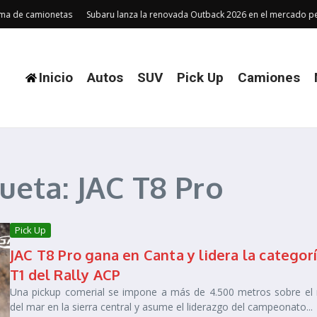
a de camionetas
Subaru lanza la renovada Outback 2026 en el mercado pe
Inicio
Autos
SUV
Pick Up
Camiones
eta: JAC T8 Pro
Pick Up
JAC T8 Pro gana en Canta y lidera la categor
T1 del Rally ACP
Una pickup comerial se impone a más de 4.500 metros sobre el n
del mar en la sierra central y asume el liderazgo del campeonato...