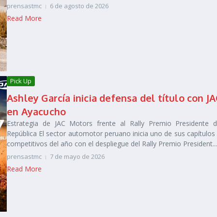
prensastmc
6 de agosto de 2026
Read More
Pick Up
Ashley García inicia defensa del título con J
en Ayacucho
Estrategia de JAC Motors frente al Rally Premio Presidente d
República El sector automotor peruano inicia uno de sus capítulo
competitivos del año con el despliegue del Rally Premio President...
prensastmc
7 de mayo de 2026
Read More