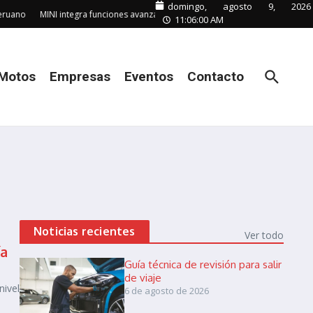
domingo, agosto 9, 2026
ruano
MINI integra funciones avanzadas de conectividad remota en Perú
G
11:06:01 AM
Motos
Empresas
Eventos
Contacto
Noticias recientes
Ver todo
ía
Guía técnica de revisión para salir
de viaje
ivel
6 de agosto de 2026