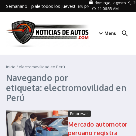
Saltar al contenido
domingo, agosto 9, 2
Semanario - ¡Sale todos los jueves!
Subaru promueve el turismo interno 
11:06:55 AM
Menu
Inicio
/
electromovilidad en Perú
Navegando por
etiqueta: electromovilidad en
Perú
Empresas
Mercado automotor
peruano registra